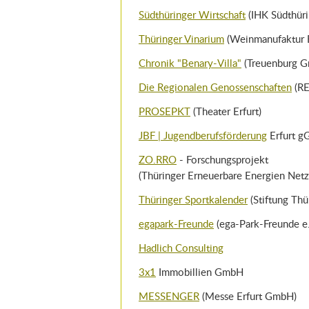
Südthüringer Wirtschaft
(IHK Südthüri
Thüringer Vinarium
(Weinmanufaktur E
Chronik "Benary-Villa"
(Treuenburg 
Die Regionalen Genossenschaften
(RE
PROSEPKT
(Theater Erfurt)
JBF | Jugendberufsförderung
Erfurt 
ZO.RRO
- Forschungsprojekt
(Thüringer Erneuerbare Energien Netz
Thüringer Sportkalender
(Stiftung Thü
egapark-Freunde
(ega-Park-Freunde e.
Hadlich Consulting
3x1
Immobillien GmbH
MESSENGER
(Messe Erfurt GmbH)