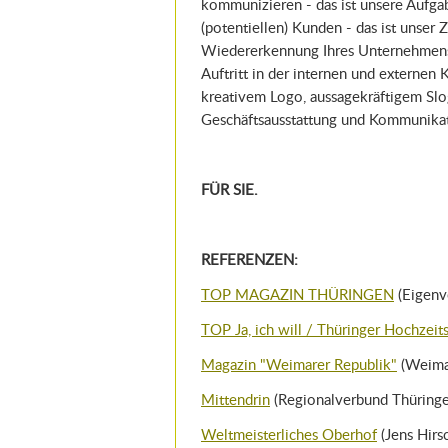
kommunizieren - das ist unsere Aufga
(potentiellen) Kunden - das ist unser Z
Wiedererkennung Ihres Unternehmens zu
Auftritt in der internen und externen
kreativem Logo, aussagekräftigem Slo
Geschäftsausstattung und Kommunikat
FÜR SIE.
REFERENZEN:
TOP MAGAZIN THÜRINGEN
(Eigen
TOP Ja, ich will / Thüringer Hochzeit
Magazin "Weimarer Republik"
(Weimae
Mittendrin
(Regionalverbund Thüringe
Weltmeisterliches Oberhof
(Jens Hirs