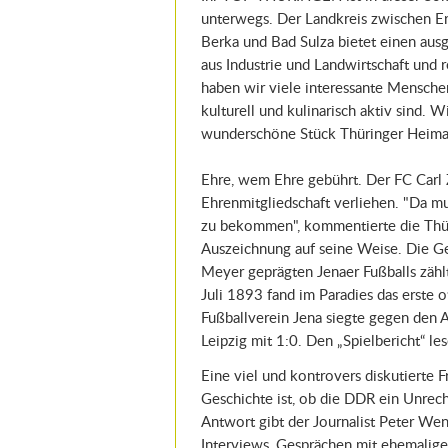
unterwegs. Der Landkreis zwischen E
Berka und Bad Sulza bietet einen au
aus Industrie und Landwirtschaft und r
haben wir viele interessante Menschen
kulturell und kulinarisch aktiv sind. Wi
wunderschöne Stück Thüringer Heima
Ehre, wem Ehre gebührt. Der FC Carl 
Ehrenmitgliedschaft verliehen. "Da mu
zu bekommen", kommentierte die Thür
Auszeichnung auf seine Weise. Die G
Meyer geprägten Jenaer Fußballs zähl
Juli 1893 fand im Paradies das erste of
Fußballverein Jena siegte gegen den
Leipzig mit 1:0. Den „Spielbericht“ le
Eine viel und kontrovers diskutierte 
Geschichte ist, ob die DDR ein Unrech
Antwort gibt der Journalist Peter Wen
Interviews, Gesprächen mit ehemalige