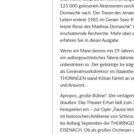
125.000 gelesenen Aktenseiten zeichn
Domaschk nach. Der Traum des Jenaer
Leben endete 1981 im Geraer Stasi-Kn
letzte Reise des Matthias Domaschk“ 
erschütternde Recherche. Mehr über 
erfahren Sie in dieser Ausgabe.
Wenn ein Mann bereits mit 29 Jahren
ein außergewöhnliches Talent dahinters
unbestritten so. Der gebürtige Ire tr
als Generalmusikdirektor im Staatsth
THÜRINGEN stand Killian Farrell an s
und Antwort.
Apropos „große Bühne“: Die verlager
draußen. Das Theater Erfurt lädt zum
Festspielen ein – zur Oper „Fausts V
im historischen Ambiente von Schloss 
bis Anfang September die THÜRI
EISENACH. Ob als großes Orchester o